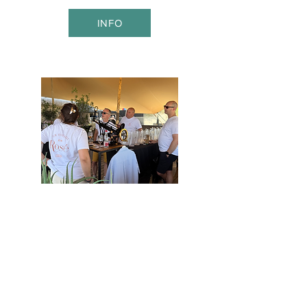
INFO
Bedrijven
Jullie idee is het startpunt. Wij zijn
de meedenkers en doeners die
het samen met jullie waarmaken.Of
het nu gaat om een teambuilding
een productvoorstelling of een
uniek moment met een eigen twist
we zorgen voor een vlotte