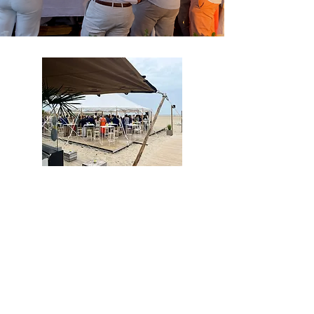
Familie & Vrienden
Geef jullie feest een setting die
iedereen voelt zodra ze
aankomen.Geen klassieke
feestzaal, maar een open,
inspirerende plek met uitzicht op
zee – waar sfeer geen decor is,
maar vanzelf ontstaat.