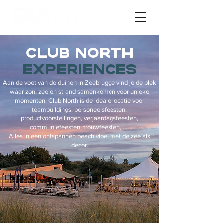
CLUB NORTH
EXPERiENCES
Aan de voet van de duinen in Zeebrugge vind je de plek
waar zon, zee en strand samenkomen voor unieke
momenten. Club North is de ideale locatie voor
teambuildings, personeelsfeesten,
productvoorstellingen, verjaardagsfeesten,
communiefeesten, trouwfeesten, ....
Alles in een ontspannen beach vibe, met de zee als
decor.