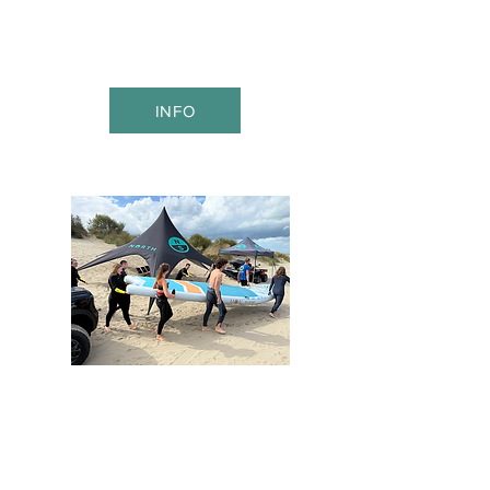
organisatie, warme service en een
setting die alles net dat tikkeltje
mooier maakt.
INFO
Arrangementen
Eerste vibes warm, relaxed en
altijd fun inbegrepen. Vooral