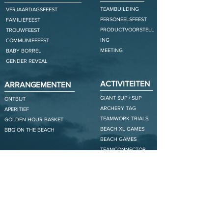
TEAMBUILDING
VERJAARDAGSFEEST
PERSONEELSFEEST
FAMILIEFEEST
PRODUCTVOORSTELL
TROUWFEEST
ING
COMMUNIEFEEST
MEETING
BABY BORREL
GENDER REVEAL
ACTIVITEITEN
ARRANGEMENTEN
GIANT SUP / SUP
ONTBIJT
ARCHERY TAG
APERITIEF
TEAMWORK TRIALS
GOLDEN HOUR BASKET
BEACH XL GAMES
BBQ ON THE BEACH
BEACH GAMES
TEAMCONNECTOR
BEACH CLEAN UP
SABOTAGE HUNT
OPENING HOURS
OCT - MAR
SAT-SUN
10u - 18u
APR - MAY
WED-SUN
10u - 19u
JUN
MON_SUN
10u - 20u