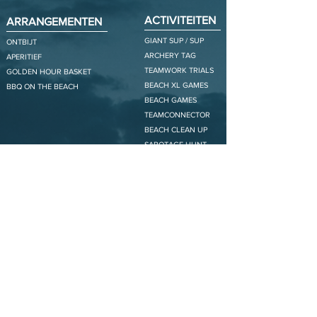
ACTIVITEITEN
ARRANGEMENTEN
GIANT SUP / SUP
ONTBIJT
ARCHERY TAG
APERITIEF
TEAMWORK TRIALS
GOLDEN HOUR BASKET
BEACH XL GAMES
BBQ ON THE BEACH
BEACH GAMES
TEAMCONNECTOR
BEACH CLEAN UP
SABOTAGE HUNT
OPENING HOURS
OCT - MAR
SAT-SUN
10u - 18u
APR - MAY
WED-SUN
10u - 19u
JUN
MON_SUN
10u - 20u
JUL- AUG
MON_SUN
10u - 22u
SEP
WED-SUN
10u - 20u
STAY IN TOUCH
First name
*