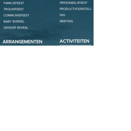
PERSONEELSFEEST
FAMILIEFEEST
PRODUCTVOORSTELL
TROUWFEEST
ING
COMMUNIEFEEST
MEETING
BABY BORREL
GENDER REVEAL
ACTIVITEITEN
ARRANGEMENTEN
GIANT SUP / SUP
ONTBIJT
ARCHERY TAG
APERITIEF
TEAMWORK TRIALS
GOLDEN HOUR BASKET
BEACH XL GAMES
BBQ ON THE BEACH
BEACH GAMES
TEAMCONNECTOR
BEACH CLEAN UP
SABOTAGE HUNT
OPENING HOURS
OCT - MAR
SAT-SUN
10u - 18u
APR - MAY
WED-SUN
10u - 19u
JUN
MON_SUN
10u - 20u
JUL- AUG
MON_SUN
10u - 22u