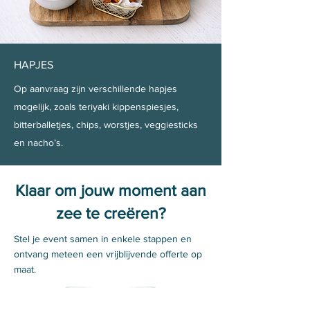
HAPJES
Op aanvraag zijn verschillende hapjes
mogelijk, zoals teriyaki kippenspiesjes,
bitterballetjes, chips, worstjes, veggiesticks
en nacho’s.
Klaar om jouw moment aan
zee te creëren?
Stel je event samen in enkele stappen en
ontvang meteen een vrijblijvende offerte op
maat.