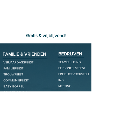
Stel je apero samen
Gratis & vrijblijvend!
BEDRIJVEN
FAMILIE & VRIENDEN
TEAMBUILDING
VERJAARDAGSFEEST
PERSONEELSFEEST
FAMILIEFEEST
PRODUCTVOORSTELL
TROUWFEEST
ING
COMMUNIEFEEST
MEETING
BABY BORREL
GENDER REVEAL
ACTIVITEITEN
ARRANGEMENTEN
GIANT SUP / SUP
ONTBIJT
ARCHERY TAG
APERITIEF
TEAMWORK TRIALS
GOLDEN HOUR BASKET