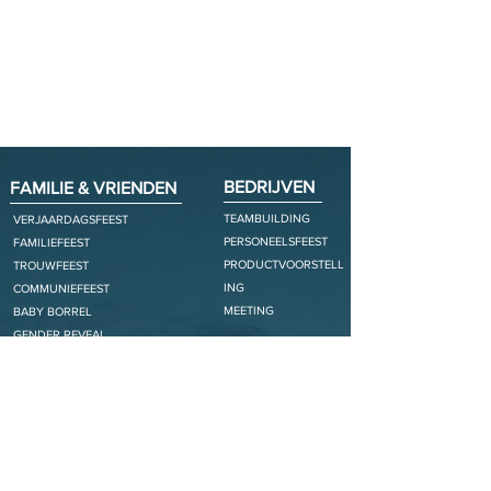
Kies je dag
BEDRIJVEN
FAMILIE & VRIENDEN
TEAMBUILDING
VERJAARDAGSFEEST
PERSONEELSFEEST
FAMILIEFEEST
PRODUCTVOORSTELL
TROUWFEEST
ING
COMMUNIEFEEST
MEETING
BABY BORREL
GENDER REVEAL
ACTIVITEITEN
ARRANGEMENTEN
GIANT SUP / SUP
ONTBIJT
ARCHERY TAG
APERITIEF
TEAMWORK TRIALS
GOLDEN HOUR BASKET
BEACH XL GAMES
BBQ ON THE BEACH